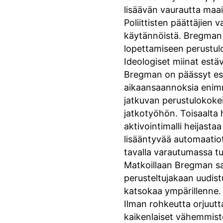
lisäävän vaurautta maa
Poliittisten päättäjien 
käytännöistä. Bregman
lopettamiseen perustul
Ideologiset miinat estä
Bregman on päässyt esit
aikaansaannoksia enimmä
jatkuvan perustulokokeil
jatkotyöhön. Toisaalta 
aktivointimalli heijast
lisääntyvää automaatio
tavalla varautumassa t
Matkoillaan Bregman saa
perusteltujakaan uudistu
katsokaa ympärillenne. 
Ilman rohkeutta orjuutt
kaikenlaiset vähemmistöt