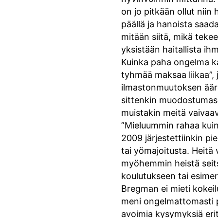
on jo pitkään ollut niin
päällä ja hanoista saad
mitään siitä, mikä teke
yksistään haitallista ih
Kuinka paha ongelma ka
tyhmää maksaa liikaa”,
ilmastonmuutoksen äärel
sittenkin muodostumassa 
muistakin meitä vaivaav
”Mieluummin rahaa kuin 
2009 järjestettiinkin pi
tai yömajoitusta. Heitä 
myöhemmin heistä seitse
koulutukseen tai esime
Bregman ei mieti kokeilu
meni ongelmattomasti pel
avoimia kysymyksiä eri