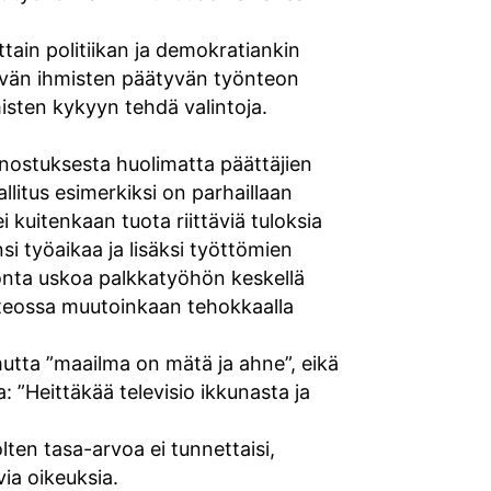
tain politiikan ja demokratiankin
vän ihmisten päätyvän työnteon
sten kykyyn tehdä valintoja.
nnostuksesta huolimatta päättäjien
litus esimerkiksi on parhaillaan
 kuitenkaan tuota riittäviä tuloksia
i työaikaa ja lisäksi työttömien
tonta uskoa palkkatyöhön keskellä
nteossa muutoinkaan tehokkaalla
utta ”maailma on mätä ja ahne”, eikä
: ”Heittäkää televisio ikkunasta ja
ten tasa-arvoa ei tunnettaisi,
ia oikeuksia.