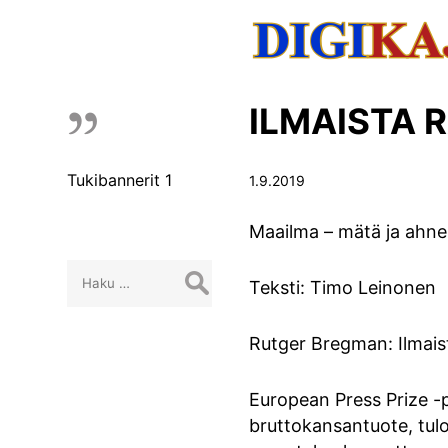
ILMAISTA 
Tukibannerit 1
1.9.2019
Maailma – mätä ja ahne
Haku:
Teksti: Timo Leinonen
Rutger Bregman: Ilmaist
European Press Prize -p
bruttokansantuote, tulon