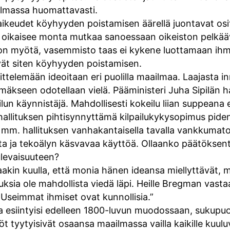
ilmassa huomattavasti.
vaikeudet köyhyyden poistamisen äärellä juontavat osit
 oikaisee monta mutkaa sanoessaan oikeiston pelkää
on myötä, vasemmisto taas ei kykene luottamaan ihmi
vät siten köyhyyden poistamisen.
telemään ideoitaan eri puolilla maailmaa. Laajasta i
kseen odotellaan vielä. Pääministeri Juha Sipilän hal
un käynnistäjä. Mahdollisesti kokeilu liian suppeana ei
hallituksen pihtisynnyttämä kilpailukykysopimus pidens
aa mm. hallituksen vanhakantaisella tavalla vankkuma
ta ja tekoälyn käsvavaa käyttöä. Ollaanko päätökse
ulevaisuuteen?
kin kuulla, että monia hänen ideansa miellyttävät, m
ksia ole mahdollista viedä läpi. Heille Bregman vastaa
Useimmat ihmiset ovat kunnollisia.”
a esiintyisi edelleen 1800-luvun muodossaan, sukupuol
 tyytyisivät osaansa maailmassa vailla kaikille kuuluv