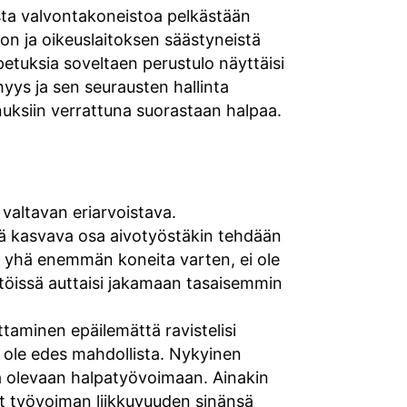
sta valvontakoneistoa pelkästään
on ja oikeuslaitoksen säästyneistä
etuksia soveltaen perustulo näyttäisi
yys ja sen seurausten hallinta
ksiin verrattuna suorastaan halpaa.
n valtavan eriarvoistava.
ä kasvava osa aivotyöstäkin tehdään
on yhä enemmän koneita varten, ei ole
a töissä auttaisi jakamaan tasaisemmin
aminen epäilemättä ravistelisi
 ole edes mahdollista. Nykyinen
a olevaan halpatyövoimaan. Ainakin
vat työvoiman liikkuvuuden sinänsä