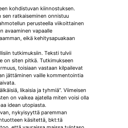
een kohdistuvan kiinnostuksen.
 sen ratkaiseminen onnistuu
hahmotellun perusteella viikoittainen
ojen avaaminen vapaalle
auraamman, eikä kehitysapuakaan
iin tutkimuksiin. Teksti tulvii
ne on siten pitkä. Tutkimukseen
muus, toisiaan vastaan kilpailevat
an jättäminen vaille kommentointia
aivata.
käisiä, likaisia ja tyhmiä”. Viimeisen
n on vaikea ajatella miten voisi olla
aa idean utopiasta.
tavan, nykyisyyttä paremman
uotteen käsitettä, bkt:tä
rtoo, että vauraissa maissa tulotaso