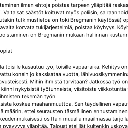
taminen ilman ehtoja poistaa tarpeen ylläpitää raska
Valtaisat säästöt koituvat myös poliisin, sairaanhoid
takin tutkimustietoa on toki Bregmanin käytössä) op
valta korvata tukijärjestelmiä, poistaa köyhyys. Köyh
 poistaminen on Bregmanin mukaan hallinnan kustannu
topiat
la toisille kasautuu työ, toisille vapaa-aika. Kehitys o
attu konein jo kaksisataa vuotta, lähivuosikymmenin
avusteisesti. Mihin ihmistä tarvitaan? Jatkossa työ 
kiinni nykyisistä työtunneista, viisitoista viikkotunti
 ihmisten tekemän työn.
sista koskee maahanmuuttoa. Sen täydellinen vapautt
nä määrin, ettei seurausten täsmällinen ennustaminen
keudenmukaisesti osittain muualla maailmassa tarjoll
n pysyvyys ylläpitää. Taloustieteilijät kuitenkin usko