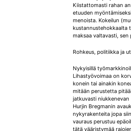
Kiistattomasti rahan an
etuuden myöntämiseksi. 
menoista. Kokeilun (muu
kustannustehokkaalta ta
maksaa valtavasti, sen
Rohkeus, politiikka ja u
Nykyisillä työmarkkinoil
Lihastyövoimaa on korv
konein tai ainakin kone
mitään perustetta pitää 
jatkuvasti niukkenevan
Hurjin Bregmanin avauk
nykyrakenteita jopa sii
vauraus perustuu epäoi
tätä vääristymää rajoje