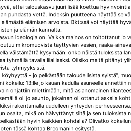
 hyvä, ettei talouskasvu juuri lisää koettua hyvinvointi
aan puhdasta vettä. Indeksin puutteena näyttää selvä
e elämästä elämisen arvoista. Bkt:ssä voi näyttää hyv
misten ja elämän kannalta.
svun ideologia on. Vaikka mainos on toitottanut jo 
 joutuu mikromuovista täyttyvien vesien, raaka-ainev
lä väistämättä kysymään: onko näistä tuloksista lan
tyhmällä tavalla liialliseksi. Olisiko meitä pitänyt y
ista tyhmyyksistä.
köyhyyttä – jo pelkästään taloudellisista syistä”, muo
eni kokeilu: 13:lle jo kauan kadulla asuneelle annettiin
vain ohjattiin miettimään, mitä asianomainen tilantees
mällä oli jo asunto, jokainen oli ottanut askelia koht
rkiksi rakentamalla uudelleen yhteyden perheeseensä
n osalta, mikä on häivyttänyt siitä ja sen tuloksista n
kästään hyvin kaikkien kohdalla? Olivatko kokeilun osa
toten tässä kohtaa Bregmanin esitystä.