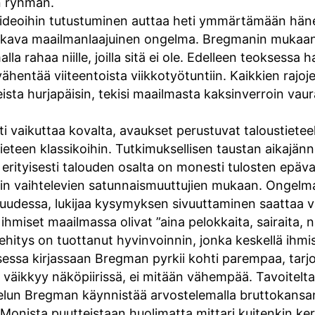
n ryhmän.
 ideoihin tutustuminen auttaa heti ymmärtämään hän
akava maailmanlaajuinen ongelma. Bregmanin mukaan
a rahaa niille, joilla sitä ei ole. Edelleen teoksessa 
 vähentää viiteentoista viikkotyötuntiin. Kaikkien raj
ista hurjapäisin, tekisi maailmasta kaksinverroin v
vaikuttaa kovalta, avaukset perustuvat taloustieteellis
tieteen klassikoihin. Tutkimuksellisen taustan aikajän
ityisesti talouden osalta on monesti tulosten epävar
voin vaihtelevien satunnaismuuttujien mukaan. Ongelm
uudessa, lukijaa kysymyksen sivuuttaminen saattaa v
hmiset maailmassa olivat ”aina pelokkaita, sairaita, näl
tys on tuottanut hyvinvoinnin, jonka keskellä ihmiste
essa kirjassaan Bregman pyrkii kohti parempaa, tarjo
väikkyy näköpiirissä, ei mitään vähempää. Tavoitel
lun Bregman käynnistää arvostelemalla bruttokansant
 Monista puutteistaan huolimatta mittari kuitenkin ke