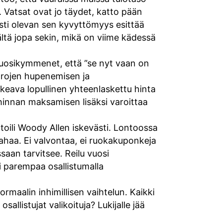
a. Vatsat ovat jo täydet, katto pään
sti olevan sen kyvyttömyys esittää
ältä jopa sekin, mikä on viime kädessä
vuosikymmenet, että ”se nyt vaan on
arojen hupenemisen ja
keava lopullinen yhteenlaskettu hinta
lihinnan maksamisen lisäksi varoittaa
toili Woody Allen iskevästi. Lontoossa
 rahaa. Ei valvontaa, ei ruokakuponkeja
saan tarvitsee. Reilu vuosi
i parempaa osallistumalla
.
ormaalin inhimillisen vaihtelun. Kaikki
llistujat valikoituja? Lukijalle jää