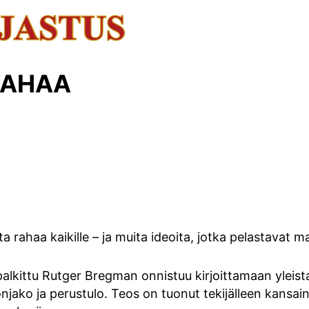
RAHAA
a rahaa kaikille – ja muita ideoita, jotka pelastavat 
alkittu Rutger Bregman onnistuu kirjoittamaan yleist
jako ja perustulo. Teos on tuonut tekijälleen kansain