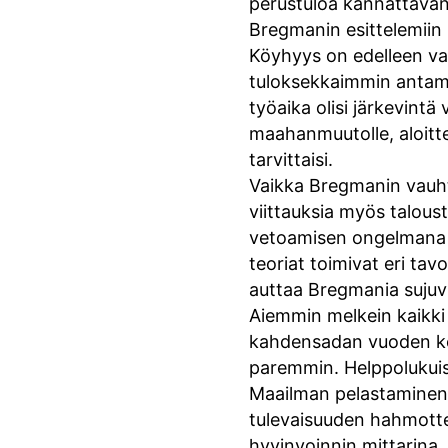
perustuloa kannattava
Bregmanin esittelemiin
Köyhyys on edelleen v
tuloksekkaimmin antamall
työaika olisi järkevintä
maahanmuutolle, aloitte
tarvittaisi.
Vaikka Bregmanin vauhti 
viittauksia myös talous
vetoamisen ongelmana er
teoriat toimivat eri ta
auttaa Bregmania sujuv
Aiemmin melkein kaikki i
kahdensadan vuoden kehi
paremmin. Helppolukuis
Maailman pelastaminen 
tulevaisuuden hahmotte
hyvinvoinnin mittarina.