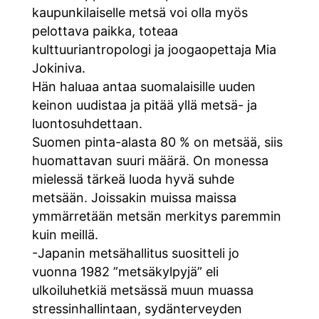
kaupunkilaiselle metsä voi olla myös
pelottava paikka, toteaa
kulttuuriantropologi ja joogaopettaja Mia
Jokiniva.
Hän haluaa antaa suomalaisille uuden
keinon uudistaa ja pitää yllä metsä- ja
luontosuhdettaan.
Suomen pinta-alasta 80 % on metsää, siis
huomattavan suuri määrä. On monessa
mielessä tärkeä luoda hyvä suhde
metsään. Joissakin muissa maissa
ymmärretään metsän merkitys paremmin
kuin meillä.
-Japanin metsähallitus suositteli jo
vuonna 1982 ”metsäkylpyjä” eli
ulkoiluhetkiä metsässä muun muassa
stressinhallintaan, sydänterveyden