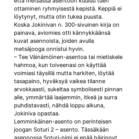
että metsässä asentoon kuuluu tuen
ottaminen ryhmyisestä kepistä. Keppiä ei
löytynyt, mutta otin tukea puusta.
Koska Jokinivan n. 300-sivuinen kirja on
painava, aviomies otti kännykkäänsä
kuvat asennoista, joiden avulla
metsäjooga onnistui hyvin.
– Tee Väinämöinen-asentoa tai mietiskele
hahmoa, kun toiveenasi on käyttää
voimiasi täysillä mutta harkiten, löytää
tasapaino, hyväksyä vaikea tilanne
arvokkaasti, sukeltaa symbolisesti pinnan
alle, ymmärtää laajemmin, itkeä ja surra
puhdistavasti, nähdä loppu alkuna,
Jokiniva opastaa.
Lemminkäinen-asento on perinteisen
joogan Soturi 2 – asento. Tässäkään
asennossa Soturi-nimi ei enää häirinnyt