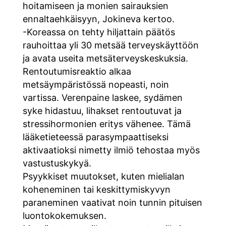
hoitamiseen ja monien sairauksien
ennaltaehkäisyyn, Jokineva kertoo.
-Koreassa on tehty hiljattain päätös
rauhoittaa yli 30 metsää terveyskäyttöön
ja avata useita metsäterveyskeskuksia.
Rentoutumisreaktio alkaa
metsäympäristössä nopeasti, noin
vartissa. Verenpaine laskee, sydämen
syke hidastuu, lihakset rentoutuvat ja
stressihormonien eritys vähenee. Tämä
lääketieteessä parasympaattiseksi
aktivaatioksi nimetty ilmiö tehostaa myös
vastustuskykyä.
Psyykkiset muutokset, kuten mielialan
koheneminen tai keskittymiskyvyn
paraneminen vaativat noin tunnin pituisen
luontokokemuksen.