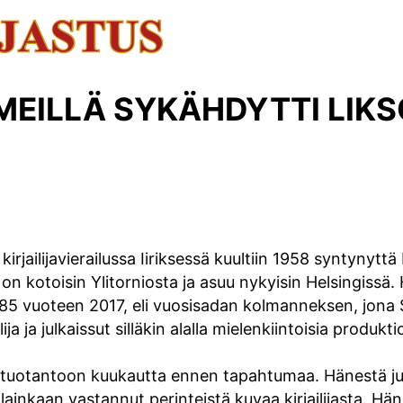
MEILLÄ SYKÄHDYTTI LIK
jailijavierailussa Iiriksessä kuultiin 1958 syntynyttä R
on kotoisin Ylitorniosta ja asuu nykyisin Helsingissä.
85 vuoteen 2017, eli vuosisadan kolmanneksen, jona 
ja ja julkaissut silläkin alalla mielenkiintoisia produk
jan tuotantoon kuukautta ennen tapahtumaa. Hänestä ju
 lainkaan vastannut perinteistä kuvaa kirjailijasta. Hä