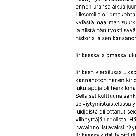
ennen uransa alkua juur
Liksomilla oli omakohta
kylästä maailman suurkau
ja niistä hän työsti syv
historia ja sen kansan
Iiriksessä ja omassa lu
Iiriksen vierailussa Lik
kannanoton hänen kirjoi
lukutapoja oli henkilöha
Sellaiset kulttuuria sä
selviytymistaistelussa y
lukijoista oli ottanut s
viihdyttäjän roolista. Hä
havainnollistavaksi näy
Iiriksessä kirjailija otti