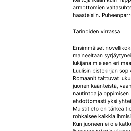
armottomien valtasuhtei
haasteisiin. Puheenparr
Tarinoiden virrassa
Ensimmäiset novellikoko
maineeltaan syrjäytyneil
lukijana mieleen eri ma
Luulisin pistekirjan sop
Romaanit taittuvat luku
juonen käänteistä, vaan
nautintoa ja oppimisen 
ehdottomasti yksi yhtei
Muistitieto on tärkeä t
rohkaisee kaikkia ihmis
Kun juoneen ei ole kätke