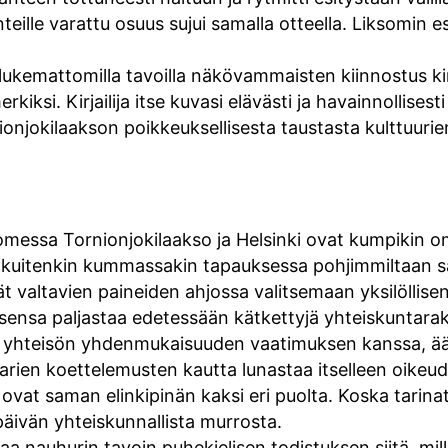
eille varattu osuus sujui samalla otteella. Liksomin e
a lukemattomilla tavoilla näkövammaisten kiinnostus ki
rkiksi. Kirjailija itse kuvasi elävästi ja havainnollise
nionjokilaakson poikkeuksellisesta taustasta kulttuuri
messa Tornionjokilaakso ja Helsinki ovat kumpikin om
 kuitenkin kummassakin tapauksessa pohjimmiltaan 
valtavien paineiden ahjossa valitsemaan yksilöllise
ensa paljastaa edetessään kätkettyjä yhteiskuntarake
yhteisön yhdenmukaisuuden vaatimuksen kanssa, ääri
rien koettelemusten kautta lunastaa itselleen oikeuden
ovat saman elinkipinän kaksi eri puolta. Koska tarina
äivän yhteiskunnallista murrosta.
a nauhurin tavoin puhekielisen todistuksen siitä, mill