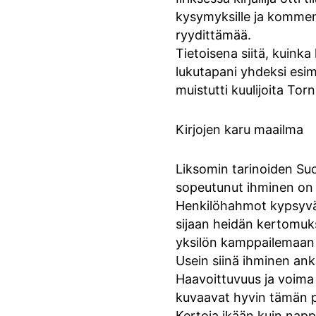
kysymyksille ja komment
ryydittämää.
Tietoisena siitä, kuink
lukutapani yhdeksi esime
muistutti kuulijoita Tor
Kirjojen karu maailma
Liksomin tarinoiden Suo
sopeutunut ihminen on
Henkilöhahmot kypsyvät 
sijaan heidän kertomuks
yksilön kamppailemaan 
Usein siinä ihminen anka
Haavoittuvuus ja voima 
kuvaavat hyvin tämän p
Kertoja ikään kuin nappa