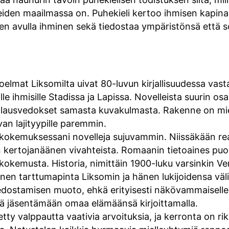
den maailmassa on. Puhekieli kertoo ihmisen kapinast
en avulla ihminen sekä tiedostaa ympäristönsä että s
elmat Liksomilta uivat 80-luvun kirjallisuudessa vas
le ihmisille Stadissa ja Lapissa. Novelleista suurin osa
alausvedokset samasta kuvakulmasta. Rakenne on mieles
ivan lajityypille paremmin.
kokemuksessani novelleja sujuvammin. Niissäkään real
 kertojanäänen vivahteista. Romaanin tietoaines puole
kokemusta. Historia, nimittäin 1900-luku varsinkin Ve
nen tarttumapinta Liksomin ja hänen lukijoidensa välil
iedostamisen muoto, ehkä erityisesti näkövammaiselle
iä jäsentämään omaa elämäänsä kirjoittamalla.
tty valppautta vaativia arvoituksia, ja kerronta on rika