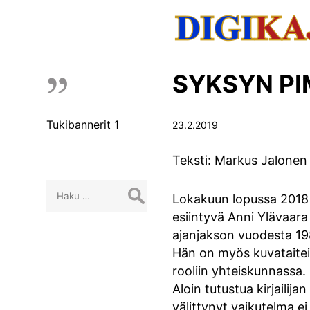
SYKSYN PI
Tukibannerit 1
23.2.2019
Teksti: Markus Jalonen
Haku:
Lokakuun lopussa 2018 kir
esiintyvä Anni Ylävaara 
ajanjakson vuodesta 19
Hän on myös kuvataiteili
rooliin yhteiskunnassa.
Aloin tutustua kirjaili
välittynyt vaikutelma ei