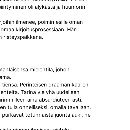
siintyminen oli älykästä ja huumorin
rjoihin ilmenee, poimin esille oman
sti omaa kirjoitusprosessiaan. Hän
en risteyspaikkana.
anlaisensa mielentila, johon
sama.
n tiensä. Perinteisen draaman kaaren
nteita. Tarina vie yhä uudelleen
mmilleen aina absurdiuteen asti.
 tulla onnelliseksi, omalla tavallaan.
t purkavat totunnaista juonta auki, ne
aista pienen ihmisen taistelu