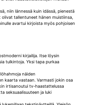
ä, niin lännessä kuin idässä, pienestä
 olivat tallentuneet hänen muistiinsa,
minulle avartui kirjoista myös pohjoisen
moderni kirjailija. Itse löysin
a tulkintoja. Yksi tapa purkaa
nkilöhahmoja näiden
nen kaarta vastaan. Varmasti jokin osa
nkin irtisanoutui tv-haastattelussa
tta seksuaalisuuteen ja luki
lä lukemillaan tekstinäytteillä. Yleisön