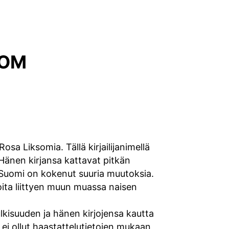
SOM
osa Liksomia. Tällä kirjailijanimellä
 Hänen kirjansa kattavat pitkän
Suomi on kokenut suuria muutoksia.
tioita liittyen muun muassa naisen
lkisuuden ja hänen kirjojensa kautta
n ei ollut haastattelutietojen mukaan