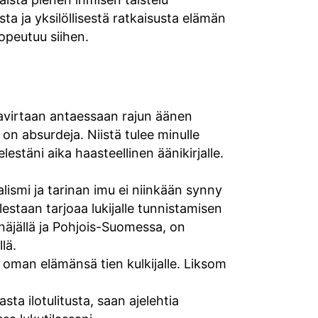
a ja yksilöllisestä ratkaisusta elämän
opeutuu siihen.
tavirtaan antaessaan rajun äänen
 on absurdeja. Niistä tulee minulle
täni aika haasteellinen äänikirjalle.
ismi ja tarinan imu ei niinkään synny
staan tarjoaa lukijalle tunnistamisen
näjällä ja Pohjois-Suomessa, on
lä.
 oman elämänsä tien kulkijalle. Liksom
sta ilotulitusta, saan ajelehtia