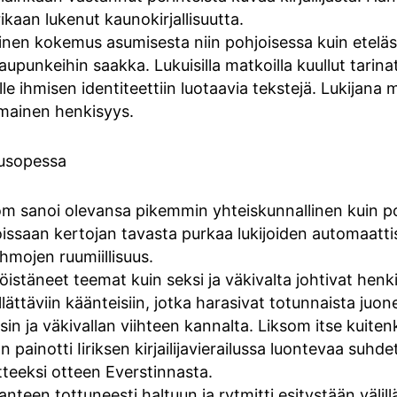
ikaan lukenut kaunokirjallisuutta.
inen kokemus asumisesta niin pohjoisessa kuin eteläss
punkeihin saakka. Lukuisilla matkoilla kuullut tarinat
älle ihmisen identiteettiin luotaavia tekstejä. Lukijana 
omainen henkisyys.
kusopessa
som sanoi olevansa pikemmin yhteiskunnallinen kuin post
ssaan kertojan tavasta purkaa lukijoiden automaattisi
hmojen ruumiillisuus.
hköistäneet teemat kuin seksi ja väkivalta johtivat he
llättäviin käänteisiin, jotka harasivat totunnaista juo
eksin ja väkivallan viihteen kannalta. Liksom itse kuite
n painotti Iiriksen kirjailijavierailussa luontevaa suhde
tteeksi otteen Everstinnasta.
 tilanteen tottuneesti haltuun ja rytmitti esitystään välil