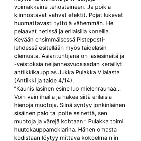
voimakkaine tehosteineen. Ja poikia
kiinnostavat vahvat efektit. Pojat lukevat
huomattavasti tyttöjä vähemmän. He
pelaavat netissä ja erilaisilla koneilla.
Kevään ensimmäisessä Pisteposti-
lehdessä esitellään myös taidelasin
olemusta. Asiantuntijana on lasiesineitä ja
-veistoksia neljännesvuosisadan keräillyt
antiikkikauppias Jukka Pulakka Viialasta
(Antiikki ja taide 4/14).
”Kaunis lasinen esine luo mielenrauhaa…
Voin vain ihailla ja hakea siitä erilaisia
hienoja muotoja. Siinä syntyy jonkinlainen
sisäinen palo tai polte esinettä, sen
muotoja ja värejä kohtaan.” Pulakka toimii
huutokauppameklarina. Hänen omasta
kodistaan löytyy mittava kokoelma niin