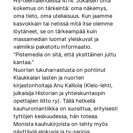
HS-teemalehdessä 4/14. Jokaisen oma
kokemus on tärkeintä: oma näkemys,
oma tieto, oma uteliaisuus. Kun jaamme
kasvokkain tai netissä mitä itse olemme
löytäneet, se on tärkeampää kuin
massamedian luomat yleiskuvat ja
valmiiksi paketoitu informaatio.
”Pistemedia on sitä, että yksittäinen juttu
kantaa.”
Nuorten lukuharrastusta on pohtinut
Klaukkalan lasten ja nuorten
kirjastonhoitaja Anu Kalliola (Kleio-lehti,
julkaisija Historian ja yhteiskuntaopin
opettajien liitto ry). Tällä hetkellä
kauhuromantiikka on suosittua, erityisesti
tyttöjen keskuudessa, hän toteaa.
Monista kauhukirjoista on tehty myös
näyttäviä elokuvia ja tv-sarjoja