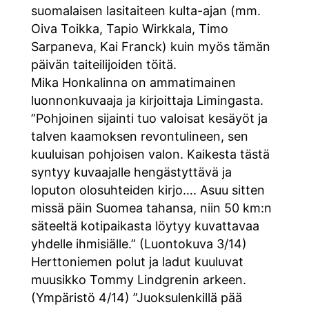
suomalaisen lasitaiteen kulta-ajan (mm.
Oiva Toikka, Tapio Wirkkala, Timo
Sarpaneva, Kai Franck) kuin myös tämän
päivän taiteilijoiden töitä.
Mika Honkalinna on ammatimainen
luonnonkuvaaja ja kirjoittaja Limingasta.
”Pohjoinen sijainti tuo valoisat kesäyöt ja
talven kaamoksen revontulineen, sen
kuuluisan pohjoisen valon. Kaikesta tästä
syntyy kuvaajalle hengästyttävä ja
loputon olosuhteiden kirjo…. Asuu sitten
missä päin Suomea tahansa, niin 50 km:n
säteeltä kotipaikasta löytyy kuvattavaa
yhdelle ihmisiälle.” (Luontokuva 3/14)
Herttoniemen polut ja ladut kuuluvat
muusikko Tommy Lindgrenin arkeen.
(Ympäristö 4/14) ”Juoksulenkillä pää