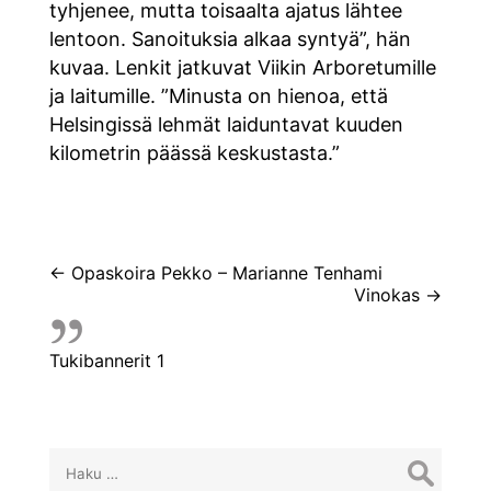
tyhjenee, mutta toisaalta ajatus lähtee
lentoon. Sanoituksia alkaa syntyä”, hän
kuvaa. Lenkit jatkuvat Viikin Arboretumille
ja laitumille. ”Minusta on hienoa, että
Helsingissä lehmät laiduntavat kuuden
kilometrin päässä keskustasta.”
Artikkelien
←
Opaskoira Pekko – Marianne Tenhami
Vinokas
→
selaus
Tukibannerit 1
Haku: