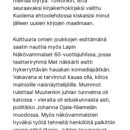
meinaa löytyä. Toivonkin, että
seuraavaksi kirjakerhokirjaksi valittu
Kuolema ehtoolehdossa kiskaisisi minut
jälleen uusien kirjojen maailmaan.
Kulttuuria omien joukkojen esittämänä
saatin nauttia myös Lapin
Näkövammaiset 60-vuotisjuhlissa, jossa
teatteriryhmä Met näkkärit esitti
hykerryttävän hauskan komediapätkän.
Vakavana ei tarvinnut kauaa olla, kiitos
mainioille naisnäyttelijöille. Mummot
rulettaa! Muutenkin juhlan tunnelma oli
katossa – vieraita oli eduskunnasta asti,
poliitikko Johanna Ojala-Niemelän
muodossa. Myös näkövammaisten
hyväksi työtä tehneitä henkilöitä palkittiin
upean pitkä litanja. Juhlan kruunasivat