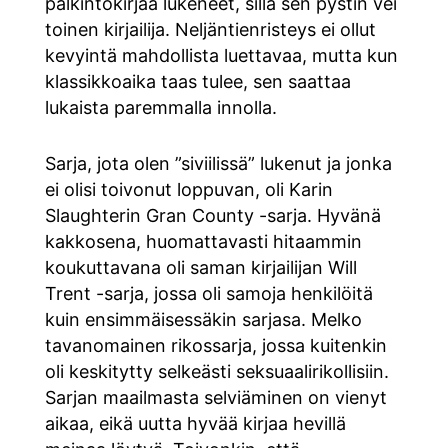
palkintokirjaa lukeneet, sillä sen pystin vei
toinen kirjailija. Neljäntienristeys ei ollut
kevyintä mahdollista luettavaa, mutta kun
klassikkoaika taas tulee, sen saattaa
lukaista paremmalla innolla.
Sarja, jota olen ”siviilissä” lukenut ja jonka
ei olisi toivonut loppuvan, oli Karin
Slaughterin Gran County -sarja. Hyvänä
kakkosena, huomattavasti hitaammin
koukuttavana oli saman kirjailijan Will
Trent -sarja, jossa oli samoja henkilöitä
kuin ensimmäisessäkin sarjasa. Melko
tavanomainen rikossarja, jossa kuitenkin
oli keskitytty selkeästi seksuaalirikollisiin.
Sarjan maailmasta selviäminen on vienyt
aikaa, eikä uutta hyvää kirjaa hevillä