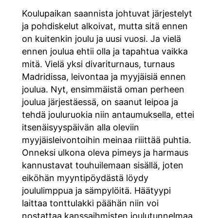
Koulupaikan saannista johtuvat järjestelyt
ja pohdiskelut alkoivat, mutta sitä ennen
on kuitenkin joulu ja uusi vuosi. Ja vielä
ennen joulua ehtii olla ja tapahtua vaikka
mitä. Vielä yksi divariturnaus, turnaus
Madridissa, leivontaa ja myyjäisiä ennen
joulua. Nyt, ensimmäistä oman perheen
joulua järjestäessä, on saanut leipoa ja
tehdä jouluruokia niin antaumuksella, ettei
itsenäisyyspäivän alla oleviin
myyjäisleivontoihin meinaa riiittää puhtia.
Onneksi ulkona oleva pimeys ja harmaus
kannustavat touhuilemaan sisällä, joten
eiköhän myyntipöydästä löydy
joululimppua ja sämpylöitä. Häätyypi
laittaa tonttulakki päähän niin voi
nostattaa kanssaihmisten joulutunnelmaa