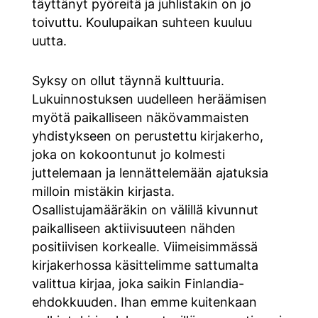
täyttänyt pyöreitä ja juhlistakin on jo
toivuttu. Koulupaikan suhteen kuuluu
uutta.
Syksy on ollut täynnä kulttuuria.
Lukuinnostuksen uudelleen heräämisen
myötä paikalliseen näkövammaisten
yhdistykseen on perustettu kirjakerho,
joka on kokoontunut jo kolmesti
juttelemaan ja lennättelemään ajatuksia
milloin mistäkin kirjasta.
Osallistujamääräkin on välillä kivunnut
paikalliseen aktiivisuuteen nähden
positiivisen korkealle. Viimeisimmässä
kirjakerhossa käsittelimme sattumalta
valittua kirjaa, joka saikin Finlandia-
ehdokkuuden. Ihan emme kuitenkaan