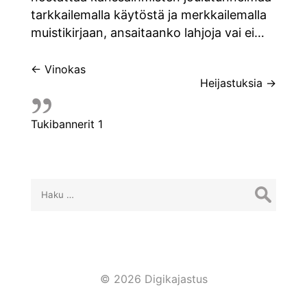
tarkkailemalla käytöstä ja merkkailemalla
muistikirjaan, ansaitaanko lahjoja vai ei…
Artikkelien
←
Vinokas
Heijastuksia
→
selaus
Tukibannerit 1
Haku:
© 2026 Digikajastus