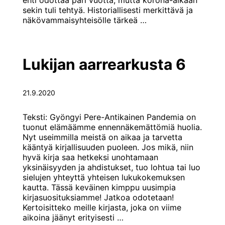
sekin tuli tehtyä. Historiallisesti merkittävä ja
Kinke
näkövammaisyhteisölle tärkeä
…
skannaa
rakkaudesta
kirjoihin
Lukijan aarrearkusta 6
21.9.2020
Teksti: Gyöngyi Pere-Antikainen Pandemia on
tuonut elämäämme ennennäkemättömiä huolia.
Nyt useimmilla meistä on aikaa ja tarvetta
kääntyä kirjallisuuden puoleen. Jos mikä, niin
hyvä kirja saa hetkeksi unohtamaan
yksinäisyyden ja ahdistukset, tuo lohtua tai luo
sielujen yhteyttä yhteisen lukukokemuksen
kautta. Tässä keväinen kimppu uusimpia
kirjasuosituksiamme! Jatkoa odotetaan!
Kertoisitteko meille kirjasta, joka on viime
Lukijan
aikoina jäänyt erityisesti
…