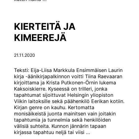
ÄÄNEEN
LUKEVA
RATSASTAJA
KIERTEITÄ JA
KIMEEREJÄ
21.11.2020
Teksti: Eija-Liisa Markkula Ensimmäisen Laurin
kirja -äänikirjapalkinnon voitti Tiina Raevaaran
kirjoittama ja Krista Putkonen-Örnin lukema
Kaksoiskierre. Kyseessä on trilleri, jonka
tapahtumat sijoittuvat Helsingin yliopiston
Viikin laitoksille sekä päähenkilö Eerikan kotiin.
Kirjan genre on kauhu. Kertomatta
monisäikeistä juonta mainitsen vain joitakin
tapahtumia ja tunnelmia sekä henkilöiden
välisiä suhteita. Kunnon jännärin tapaan
KIERTEITÄ
kirjassa tapahtuu neljä tai viisi
…
JA