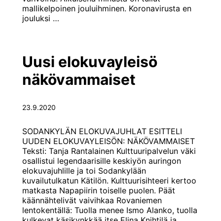
mallikelpoinen jouluihminen. Koronavirusta en
Pääkirjoitus:
jouluksi
…
valon
ja
rauhan
juhlaa
Uusi elokuvayleisö
näkövammaiset
23.9.2020
SODANKYLÄN ELOKUVAJUHLAT ESITTELI
UUDEN ELOKUVAYLEISÖN: NÄKÖVAMMAISET
Teksti: Tanja Rantalainen Kulttuuripalvelun väki
osallistui legendaarisille keskiyön auringon
elokuvajuhlille ja toi Sodankylään
kuvailutulkatun Kätilön. Kulttuurisihteeri kertoo
matkasta Napapiirin toiselle puolen. Päät
käännähtelivät vaivihkaa Rovaniemen
lentokentällä: Tuolla menee Ismo Alanko, tuolla
kulkevat käsikynkkää itse Elina Knihtilä ja