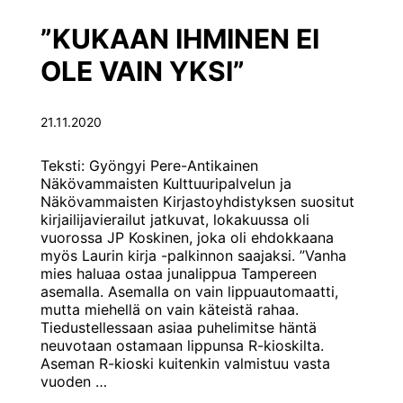
”KUKAAN IHMINEN EI
OLE VAIN YKSI”
21.11.2020
Teksti: Gyöngyi Pere-Antikainen
Näkövammaisten Kulttuuripalvelun ja
Näkövammaisten Kirjastoyhdistyksen suositut
kirjailijavierailut jatkuvat, lokakuussa oli
vuorossa JP Koskinen, joka oli ehdokkaana
myös Laurin kirja -palkinnon saajaksi. ”Vanha
mies haluaa ostaa junalippua Tampereen
asemalla. Asemalla on vain lippuautomaatti,
mutta miehellä on vain käteistä rahaa.
Tiedustellessaan asiaa puhelimitse häntä
neuvotaan ostamaan lippunsa R-kioskilta.
Aseman R-kioski kuitenkin valmistuu vasta
”KUKAAN
vuoden
…
IHMINEN