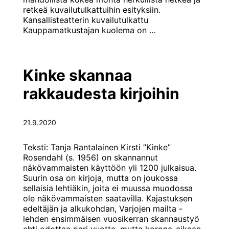
retkeä kuvailutulkattuihin esityksiin.
Kansallisteatterin kuvailutulkattu
Kulttuurin
Kauppamatkustajan kuolema on
…
tuulahduksia
3
2020
Kinke skannaa
rakkaudesta kirjoihin
21.9.2020
Teksti: Tanja Rantalainen Kirsti ”Kinke”
Rosendahl (s. 1956) on skannannut
näkövammaisten käyttöön yli 1200 julkaisua.
Suurin osa on kirjoja, mutta on joukossa
sellaisia lehtiäkin, joita ei muussa muodossa
ole näkövammaisten saatavilla. Kajastuksen
edeltäjän ja alkukohdan, Varjojen mailta -
lehden ensimmäisen vuosikerran skannaustyö
ehti odottaa pari vuotta, mutta korona-aikaan