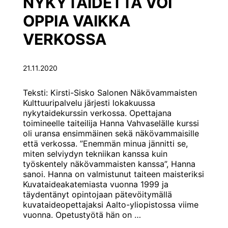
NYKYTAIDETTA VOI
OPPIA VAIKKA
VERKOSSA
21.11.2020
Teksti: Kirsti-Sisko Salonen Näkövammaisten
Kulttuuripalvelu järjesti lokakuussa
nykytaidekurssin verkossa. Opettajana
toimineelle taiteilija Hanna Vahvaselälle kurssi
oli uransa ensimmäinen sekä näkövammaisille
että verkossa. ”Enemmän minua jännitti se,
miten selviydyn tekniikan kanssa kuin
työskentely näkövammaisten kanssa”, Hanna
sanoi. Hanna on valmistunut taiteen maisteriksi
Kuvataideakatemiasta vuonna 1999 ja
täydentänyt opintojaan pätevöitymällä
kuvataideopettajaksi Aalto-yliopistossa viime
NYKYTAIDETTA
vuonna. Opetustyötä hän on
…
VOI