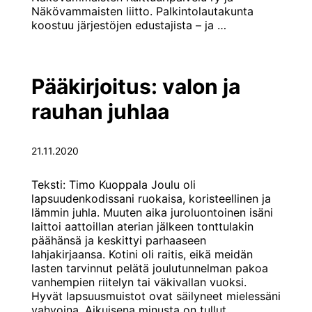
Näkövammaisten liitto. Palkintolautakunta
Ensimmäinen
koostuu järjestöjen edustajista – ja
…
Laurin
kirja
-
palkinto
Pääkirjoitus: valon ja
Kaksoiskierteell
rauhan juhlaa
21.11.2020
Teksti: Timo Kuoppala Joulu oli
lapsuudenkodissani ruokaisa, koristeellinen ja
lämmin juhla. Muuten aika juroluontoinen isäni
laittoi aattoillan aterian jälkeen tonttulakin
päähänsä ja keskittyi parhaaseen
lahjakirjaansa. Kotini oli raitis, eikä meidän
lasten tarvinnut pelätä joulutunnelman pakoa
vanhempien riitelyn tai väkivallan vuoksi.
Hyvät lapsuusmuistot ovat säilyneet mielessäni
vahvoina. Aikuisena minusta on tullut