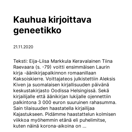
KIMEEREJÄ
Kauhua kirjoittava
geneetikko
21.11.2020
Teksti: Eija-Liisa Markkula Keravalainen Tiina
Raevaara (s. -79) voitti ensimmäisen Laurin
kirja -äänikirjapalkinnon romaanillaan
Kaksoiskierre. Voittajateos julkistettiin Aleksis
Kiven ja suomalaisen kirjallisuuden päivänä
keskustakirjasto Oodissa Helsingissä. Sekä
kirjailijalle että äänikirjan lukijalle ojennettiin
palkintona 3 000 euron suuruinen rahasumma.
Sain tilaisuuden haastatella kirjailijaa
Kajastukseen. Pidämme haastattelun kolmisen
viikkoa myöhemmin etänä eli puhelimitse,
Kauhua
kuten näinä korona-aikoina on
…
kirjoittava