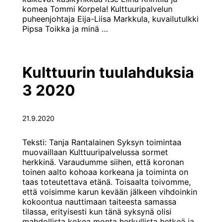
komea Tommi Korpela! Kulttuuripalvelun
puheenjohtaja Eija-Liisa Markkula, kuvailutulkki
Uusi
Pipsa Toikka ja minä
…
elokuvayleisö
näkövammaiset
Kulttuurin tuulahduksia
3 2020
21.9.2020
Teksti: Tanja Rantalainen Syksyn toimintaa
muovaillaan Kulttuuripalvelussa sormet
herkkinä. Varaudumme siihen, että koronan
toinen aalto kohoaa korkeana ja toiminta on
taas toteutettava etänä. Toisaalta toivomme,
että voisimme karun kevään jälkeen vihdoinkin
kokoontua nauttimaan taiteesta samassa
tilassa, erityisesti kun tänä syksynä olisi
mahdollista kokea monta herkullista hetkeä ja