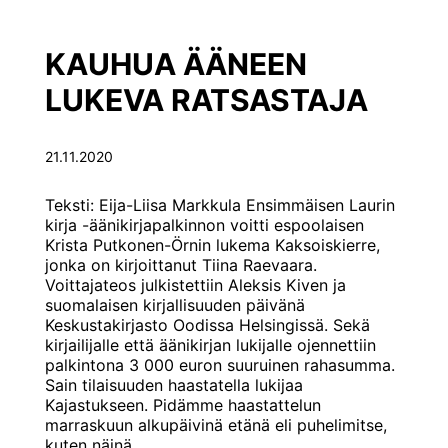
EI
OLE
VAIN
KAUHUA ÄÄNEEN
YKSI”
LUKEVA RATSASTAJA
21.11.2020
Teksti: Eija-Liisa Markkula Ensimmäisen Laurin
kirja -äänikirjapalkinnon voitti espoolaisen
Krista Putkonen-Örnin lukema Kaksoiskierre,
jonka on kirjoittanut Tiina Raevaara.
Voittajateos julkistettiin Aleksis Kiven ja
suomalaisen kirjallisuuden päivänä
Keskustakirjasto Oodissa Helsingissä. Sekä
kirjailijalle että äänikirjan lukijalle ojennettiin
palkintona 3 000 euron suuruinen rahasumma.
Sain tilaisuuden haastatella lukijaa
Kajastukseen. Pidämme haastattelun
marraskuun alkupäivinä etänä eli puhelimitse,
KAUHUA
kuten näinä
…