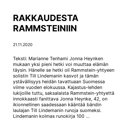
OPPIA
VAIKKA
VERKOSSA
RAKKAUDESTA
RAMMSTEINIIN
21.11.2020
Teksti: Marianne Tenhami Jonna Heynken
mukaan yksi pieni hetki voi muuttaa elämän
täysin. Hänelle se hetki oli Rammstein-yhtyeen
solistin Till Lindemanin kasvot ja tämän
ystävällisyys heidän tavattuaan Suomessa
viime vuoden elokuussa. Kajastus-lehden
lukijoille tuttu, saksalaista Rammstein-yhtyettä
innokkaasti fanittava Jonna Heynke, 42, on
ikionnellinen saadessaan kääntää bändin
laulajan Till Lindemanin runoja suomeksi.
RAKKAUDESTA
Lindemanin kolmas runokirja 100
…
RAMMSTEINIIN