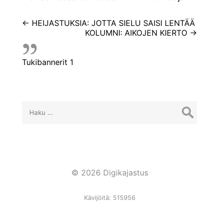
Artikkelien
←
HEIJASTUKSIA: JOTTA SIELU SAISI LENTÄÄ
KOLUMNI: AIKOJEN KIERTO
→
selaus
Tukibannerit 1
Haku:
© 2026 Digikajastus
Kävijöitä: 515956