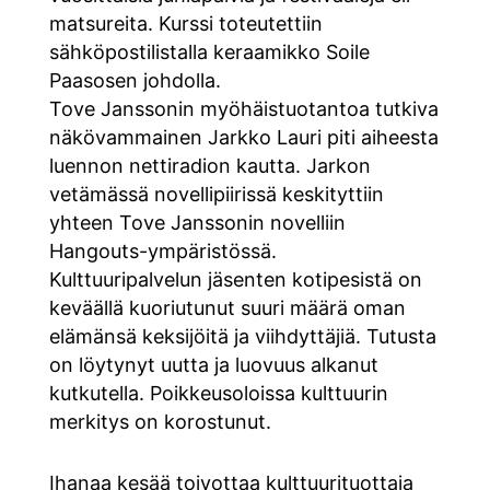
matsureita. Kurssi toteutettiin
sähköpostilistalla keraamikko Soile
Paasosen johdolla.
Tove Janssonin myöhäistuotantoa tutkiva
näkövammainen Jarkko Lauri piti aiheesta
luennon nettiradion kautta. Jarkon
vetämässä novellipiirissä keskityttiin
yhteen Tove Janssonin novelliin
Hangouts-ympäristössä.
Kulttuuripalvelun jäsenten kotipesistä on
keväällä kuoriutunut suuri määrä oman
elämänsä keksijöitä ja viihdyttäjiä. Tutusta
on löytynyt uutta ja luovuus alkanut
kutkutella. Poikkeusoloissa kulttuurin
merkitys on korostunut.
Ihanaa kesää toivottaa kulttuurituottaja