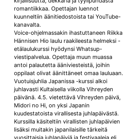
kirjallisuutta, dekkaria ja tyylipuhdasta
romantiikkaa. Opettajan luennot
kuunneltiin äänitiedostoista tai YouTube-
kanavalta.
Voice-ohjelmassakin ihastuttaneen Riikka
Hännisen Hio laulu raakileesta helmeksi -
etälaulukurssi hyödynsi Whatsup-
viestipalvelua. Opettaja muun muassa
antoi palautetta ääniviesteistä, joihin
oppilaat olivat äänittäneet omaa lauluaan.
Vuotuisjuhlia Japanissa -kurssi alkoi
juhlavasti Kultaisella viikolla Vihreyden
päivänä. 4.5. vietettävä Vihreyden päivä,
Midori no Hi, on yksi Japanin
kuudestatoista virallisesta juhlapäivästä.
Kurssilla käsiteltiin virallisten juhlapäivien
lisäksi muitakin japanilaisille tärkeitä
vuosittaisia juhlapäiviä ja festivaaleja eli