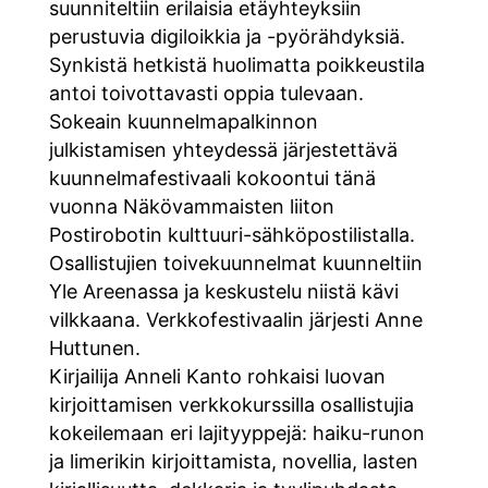
suunniteltiin erilaisia etäyhteyksiin
perustuvia digiloikkia ja -pyörähdyksiä.
Synkistä hetkistä huolimatta poikkeustila
antoi toivottavasti oppia tulevaan.
Sokeain kuunnelmapalkinnon
julkistamisen yhteydessä järjestettävä
kuunnelmafestivaali kokoontui tänä
vuonna Näkövammaisten liiton
Postirobotin kulttuuri-sähköpostilistalla.
Osallistujien toivekuunnelmat kuunneltiin
Yle Areenassa ja keskustelu niistä kävi
vilkkaana. Verkkofestivaalin järjesti Anne
Huttunen.
Kirjailija Anneli Kanto rohkaisi luovan
kirjoittamisen verkkokurssilla osallistujia
kokeilemaan eri lajityyppejä: haiku-runon
ja limerikin kirjoittamista, novellia, lasten