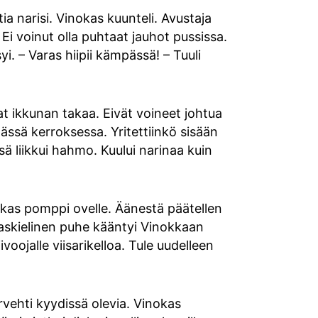
a narisi. Vinokas kuunteli. Avustaja
 Ei voinut olla puhtaat jauhot pussissa.
i. – Varas hiipii kämpässä! – Tuuli
at ikkunan takaa. Eivät voineet johtua
mässä kerroksessa. Yritettiinkö sisään
ä liikkui hahmo. Kuului narinaa kuin
okas pomppi ovelle. Äänestä päätellen
raskielinen puhe kääntyi Vinokkaan
ivoojalle viisarikelloa. Tule uudelleen
ervehti kyydissä olevia. Vinokas