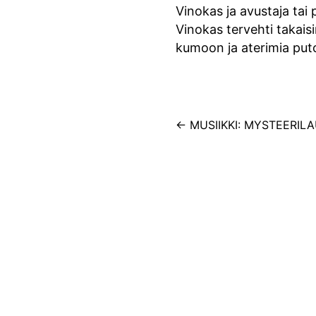
Vinokas ja avustaja tai 
Vinokas tervehti takaisi
kumoon ja aterimia putos
Artikkelien
←
MUSIIKKI: MYSTEERIL
selaus