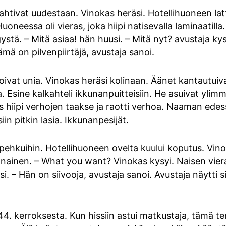
htivat uudestaan. Vinokas heräsi. Hotellihuoneen latti
uoneessa oli vieras, joka hiipi natisevalla laminaatilla.
ä. – Mitä asiaa! hän huusi. – Mitä nyt? avustaja kysy
mä on pilvenpiirtäjä, avustaja sanoi.
koivat unia. Vinokas heräsi kolinaan. Äänet kantautuiv
a. Esine kalkahteli ikkunanpuitteisiin. He asuivat ylim
 hiipi verhojen taakse ja raotti verhoa. Naaman edess
in pitkin lasia. Ikkunanpesijät.
 pehkuihin. Hotellihuoneen ovelta kuului koputus. Vin
 nainen. – What you want? Vinokas kysyi. Naisen vie
si. – Hän on siivooja, avustaja sanoi. Avustaja näytti si
 44. kerroksesta. Kun hissiin astui matkustaja, tämä t