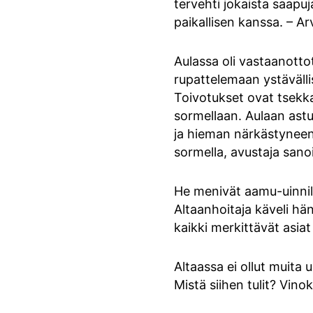
tervehti jokaista saapuja
paikallisen kanssa. – Ar
Aulassa oli vastaanotto
rupattelemaan ystävällis
Toivotukset ovat tsekka
sormellaan. Aulaan ast
ja hieman närkästyneenä
sormella, avustaja sanoi
He menivät aamu-uinnille
Altaanhoitaja käveli hän
kaikki merkittävät asiat 
Altaassa ei ollut muita 
Mistä siihen tulit? Vinok