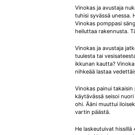
Vinokas ja avustaja nuka
tuhisi syvässä unessa. H
Vinokas pomppasi sängyst
heiluttaa rakennusta. Tä
Vinokas ja avustaja jat
tuulesta tai vesisateest
ikkunan kautta? Vinokas
nihkeää lastaa vedettäisi
Vinokas painui takaisin
käytävässä seisoi nuori
ohi. Ääni muuttui iloisek
vartin päästä.
He laskeutuivat hissillä