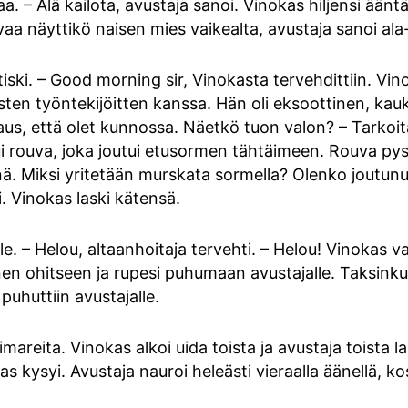
a. – Älä kailota, avustaja sanoi. Vinokas hiljensi ääntää
vaa näyttikö naisen mies vaikealta, avustaja sanoi ala
tiski. – Good morning sir, Vinokasta tervehdittiin. V
ten työntekijöitten kanssa. Hän oli eksoottinen, kauka
us, että olet kunnossa. Näetkö tuon valon? – Tarkoit
ui rouva, joka joutui etusormen tähtäimeen. Rouva 
. Miksi yritetään murskata sormella? Olenko joutunu
. Vinokas laski kätensä.
. – Helou, altaanhoitaja tervehti. – Helou! Vinokas va
en ohitseen ja rupesi puhumaan avustajalle. Taksinkulje
puhuttiin avustajalle.
uimareita. Vinokas alkoi uida toista ja avustaja toista 
as kysyi. Avustaja nauroi heleästi vieraalla äänellä, kos