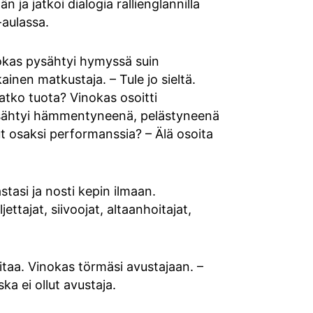
n ja jatkoi dialogia rallienglannilla
-aulassa.
inokas pysähtyi hymyssä suin
inen matkustaja. – Tule jo sieltä.
atko tuota? Vinokas osoitti
pysähtyi hämmentyneenä, pelästyneenä
t osaksi performanssia? – Älä osoita
stasi ja nosti kepin ilmaan.
ttajat, siivoojat, altaanhoitajat,
laitaa. Vinokas törmäsi avustajaan. –
ka ei ollut avustaja.