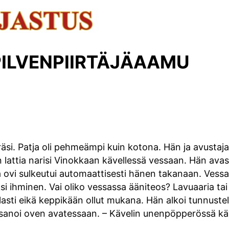
PILVENPIIRTÄJÄAAMU
si. Patja oli pehmeämpi kuin kotona. Hän ja avustaja o
 lattia narisi Vinokkaan kävellessä vessaan. Hän avasi
ja ovi sulkeutui automaattisesti hänen takanaan. Vessa
i ihminen. Vai oliko vessassa ääniteos? Lavuaaria tai
lasti eikä keppikään ollut mukana. Hän alkoi tunnustell
 sanoi oven avatessaan. – Kävelin unenpöpperössä kä