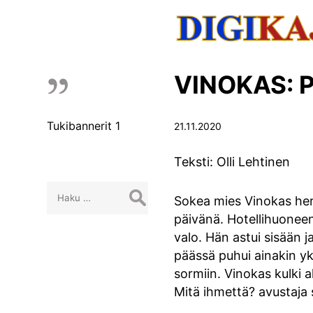
VINOKAS: 
Tukibannerit 1
21.11.2020
Teksti: Olli Lehtinen
Haku:
Sokea mies Vinokas herä
päivänä. Hotellihuoneen
valo. Hän astui sisään 
päässä puhui ainakin yks
sormiin. Vinokas kulki a
Mitä ihmettä? avustaja