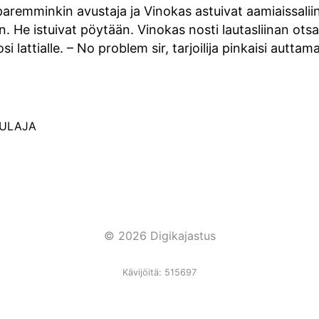
paremminkin avustaja ja Vinokas astuivat aamiaissaliin
n. He istuivat pöytään. Vinokas nosti lautasliinan ots
i lattialle. – No problem sir, tarjoilija pinkaisi auttam
AULAJA
© 2026 Digikajastus
Kävijöitä: 515697