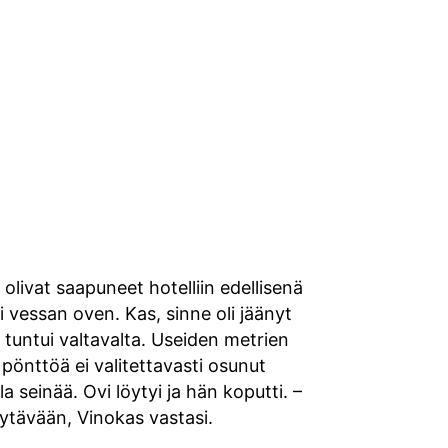
livat saapuneet hotelliin edellisenä
 vessan oven. Kas, sinne oli jäänyt
 tuntui valtavalta. Useiden metrien
 pönttöä ei valitettavasti osunut
a seinää. Ovi löytyi ja hän koputti. –
ytävään, Vinokas vastasi.