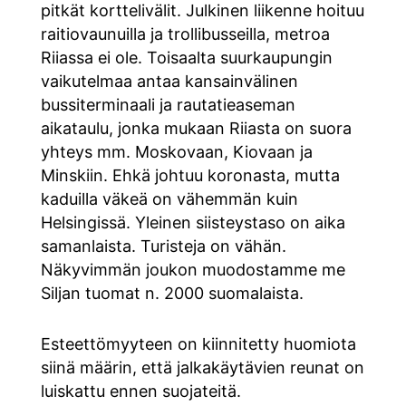
pitkät korttelivälit. Julkinen liikenne hoituu
raitiovaunuilla ja trollibusseilla, metroa
Riiassa ei ole. Toisaalta suurkaupungin
vaikutelmaa antaa kansainvälinen
bussiterminaali ja rautatieaseman
aikataulu, jonka mukaan Riiasta on suora
yhteys mm. Moskovaan, Kiovaan ja
Minskiin. Ehkä johtuu koronasta, mutta
kaduilla väkeä on vähemmän kuin
Helsingissä. Yleinen siisteystaso on aika
samanlaista. Turisteja on vähän.
Näkyvimmän joukon muodostamme me
Siljan tuomat n. 2000 suomalaista.
Esteettömyyteen on kiinnitetty huomiota
siinä määrin, että jalkakäytävien reunat on
luiskattu ennen suojateitä.