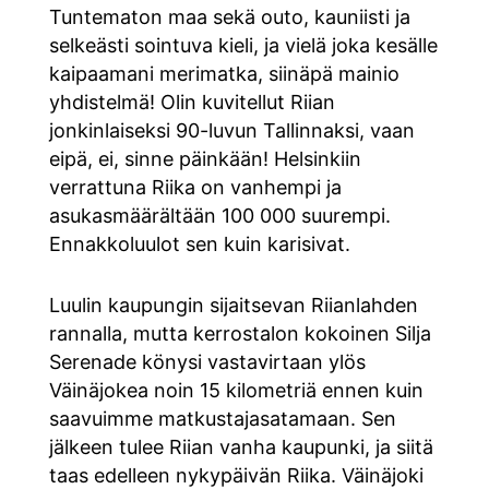
Tuntematon maa sekä outo, kauniisti ja
selkeästi sointuva kieli, ja vielä joka kesälle
kaipaamani merimatka, siinäpä mainio
yhdistelmä! Olin kuvitellut Riian
jonkinlaiseksi 90-luvun Tallinnaksi, vaan
eipä, ei, sinne päinkään! Helsinkiin
verrattuna Riika on vanhempi ja
asukasmäärältään 100 000 suurempi.
Ennakkoluulot sen kuin karisivat.
Luulin kaupungin sijaitsevan Riianlahden
rannalla, mutta kerrostalon kokoinen Silja
Serenade könysi vastavirtaan ylös
Väinäjokea noin 15 kilometriä ennen kuin
saavuimme matkustajasatamaan. Sen
jälkeen tulee Riian vanha kaupunki, ja siitä
taas edelleen nykypäivän Riika. Väinäjoki