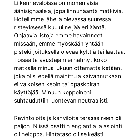
Liikennevaloissa on monenlaisia
äänisignaaleja, jopa linnunääntä matkivia.
Hotellimme lähellä olevassa suuressa
risteyksessä kuului neljää eri ääntä.
Ohjaavia listoja emme havainneet
missään, emme myöskään yhtään
pistekirjoituksella olevaa kylttiä tai laattaa.
Toisaalta avustajani ei nähnyt koko
matkalla minua lukuun ottamatta ketään,
joka olisi edellä mainittuja kaivannutkaan,
ei valkoisen kepin tai opaskoiran
käyttäjää. Minuun keppeineni
suhtauduttiin luontevan neutraalisti.
Ravintoloita ja kahviloita terasseineen oli
paljon. Niissä osattiin englantia ja asiointi
oli helppoa. Hintataso oli selkeästi