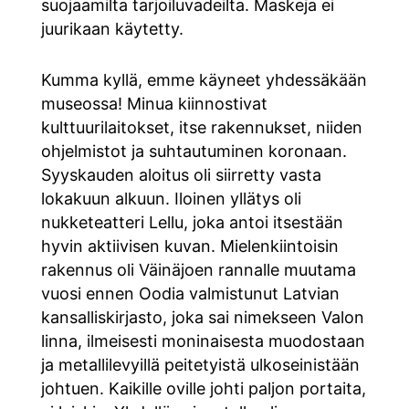
suojaamilta tarjoiluvadeilta. Maskeja ei
juurikaan käytetty.
Kumma kyllä, emme käyneet yhdessäkään
museossa! Minua kiinnostivat
kulttuurilaitokset, itse rakennukset, niiden
ohjelmistot ja suhtautuminen koronaan.
Syyskauden aloitus oli siirretty vasta
lokakuun alkuun. Iloinen yllätys oli
nukketeatteri Lellu, joka antoi itsestään
hyvin aktiivisen kuvan. Mielenkiintoisin
rakennus oli Väinäjoen rannalle muutama
vuosi ennen Oodia valmistunut Latvian
kansalliskirjasto, joka sai nimekseen Valon
linna, ilmeisesti moninaisesta muodostaan
ja metallilevyillä peitetyistä ulkoseinistään
johtuen. Kaikille oville johti paljon portaita,