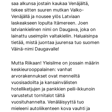
saa alkunsa jostain kaukaa Venäjältä,
tekee sitten suuren mutkan Valko-
Venäjällä ja nousee ylös Latviaan
laskeakseen lopulta Itämereen. Joen
latviankielinen nimi on Daugava, joka on
lainattu useimpiin valtakieliin. Haluaisinpa
tietää, mistä juontaa juurensa tuo suomen
Väinä-nimi Daugavalle!
Mutta Riikaan! Yleisilme on jossain määrin
keskieurooppalainen: vanhat
arvorakennukset ovat menneiltä
vuosisadoilta ja kansainvälisten
hotelliketjujen ja pankkien peili-ikkunoin
varustetut tornitalot tältä
vuosituhannelta. Venäläisyyttä tuo
mieleeni autoliikenteen kova vauhti ja