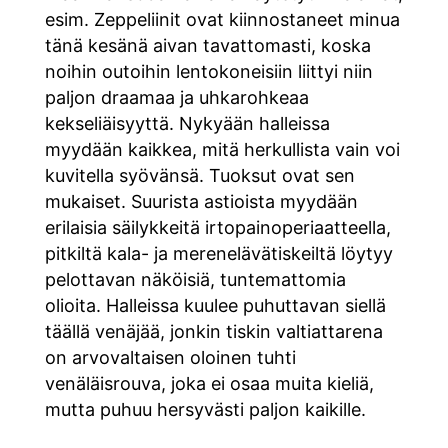
esim. Zeppeliinit ovat kiinnostaneet minua
tänä kesänä aivan tavattomasti, koska
noihin outoihin lentokoneisiin liittyi niin
paljon draamaa ja uhkarohkeaa
kekseliäisyyttä. Nykyään halleissa
myydään kaikkea, mitä herkullista vain voi
kuvitella syövänsä. Tuoksut ovat sen
mukaiset. Suurista astioista myydään
erilaisia säilykkeitä irtopainoperiaatteella,
pitkiltä kala- ja merenelävätiskeiltä löytyy
pelottavan näköisiä, tuntemattomia
olioita. Halleissa kuulee puhuttavan siellä
täällä venäjää, jonkin tiskin valtiattarena
on arvovaltaisen oloinen tuhti
venäläisrouva, joka ei osaa muita kieliä,
mutta puhuu hersyvästi paljon kaikille.