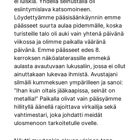
ei luiskia. Yhdellä seinustalla oli
esiintymislava katsomoineen.
Löydettyämme pääsisäänkäynnin emme
päässeet suurta aulaa pidemmälle, koska
turisteille talo oli auki vain yhtenä päivänä
viikossa ja olimme paikalla vääränä
päivänä. Emme päässeet edes 8.
kerroksen näköalaterassille emmekä
aulasta avautuvaan lukusaliin, jossa ei ollut
ainuttakaan lukevaa ihmistä. Avustajani
silmäili kummeksuen ympärilleen ja sanoi:
”Ihan kuin oltais jääkaapissa, seinät on
metallia!” Paikalla olivat vain pääsyämme
hillityllä äänellä rajoittava virkailija sekä
vahtimestari, joka johdatti meidät
ulosmenoon tarkoitetulle ovelle.