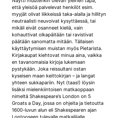
Näytti muutenkin olevan yleinen tapa,
että yleisöä palvelevat henkilöt esim.
myyjät olivat liikkeissä taka-alalla ja hillityn
neutraalisti neuvoivat kysyttäessä, tai
mikäli eivät osanneet kieliä, vain
kohauttivat olkapäitään tai ravistivat
päätään sanomatta mitään. Tällaisen
käyttäytymisen muistan myös Pietarista.
Kirjakaupat kiehtovat minua aina, vaikka
en tavanomaisia kirjoja lukemaan
pystykään. Joka reissultani ostan
kyseisen maan keittokirjan – ja langat
yhteen sukkapariin. Nyt (taas!) löysin
lisäksi mielenkiintoisen matkaoppaan
nimeltä Shakespeare’s London on 5
Groats a Day, jossa on ohjeita ja tietoutta
1600-luvun alun eli Shakespearen ajan
Lontooseen tulevalle matkailijalle.