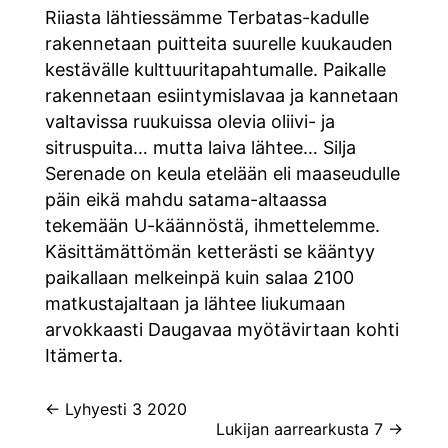
Riiasta lähtiessämme Terbatas-kadulle
rakennetaan puitteita suurelle kuukauden
kestävälle kulttuuritapahtumalle. Paikalle
rakennetaan esiintymislavaa ja kannetaan
valtavissa ruukuissa olevia oliivi- ja
sitruspuita… mutta laiva lähtee… Silja
Serenade on keula etelään eli maaseudulle
päin eikä mahdu satama-altaassa
tekemään U-käännöstä, ihmettelemme.
Käsittämättömän ketterästi se kääntyy
paikallaan melkeinpä kuin salaa 2100
matkustajaltaan ja lähtee liukumaan
arvokkaasti Daugavaa myötävirtaan kohti
Itämerta.
Artikkelien
←
Lyhyesti 3 2020
Lukijan aarrearkusta 7
→