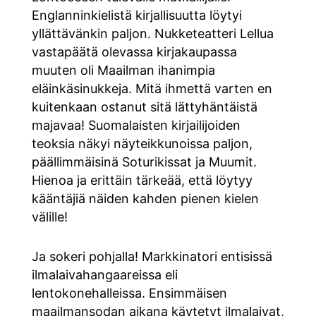
Englanninkielistä kirjallisuutta löytyi
yllättävänkin paljon. Nukketeatteri Lellua
vastapäätä olevassa kirjakaupassa
muuten oli Maailman ihanimpia
eläinkäsinukkeja. Mitä ihmettä varten en
kuitenkaan ostanut sitä lättyhäntäistä
majavaa! Suomalaisten kirjailijoiden
teoksia näkyi näyteikkunoissa paljon,
päällimmäisinä Soturikissat ja Muumit.
Hienoa ja erittäin tärkeää, että löytyy
kääntäjiä näiden kahden pienen kielen
välille!
Ja sokeri pohjalla! Markkinatori entisissä
ilmalaivahangaareissa eli
lentokonehalleissa. Ensimmäisen
maailmansodan aikana käytetyt ilmalaivat,