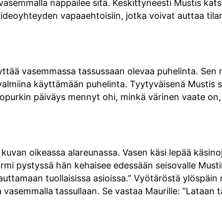
vasemmalla näppäilee sitä. Keskittyneesti Mustis katso
videoyhteyden vapaaehtoisiin, jotka voivat auttaa tilan
yttää vasemmassa tassussaan olevaa puhelinta. Sen n
valmiina käyttämään puhelinta. Tyytyväisenä Mustis se
purkin päiväys mennyt ohi, minkä värinen vaate on, t
a kuvan oikeassa alareunassa. Vasen käsi lepää käsinoj
ormi pystyssä hän kehaisee edessään seisovalle Mustik
auttamaan tuollaisissa asioissa.” Vyötäröstä ylöspäin
 vasemmalla tassullaan. Se vastaa Maurille: ”Lataan 