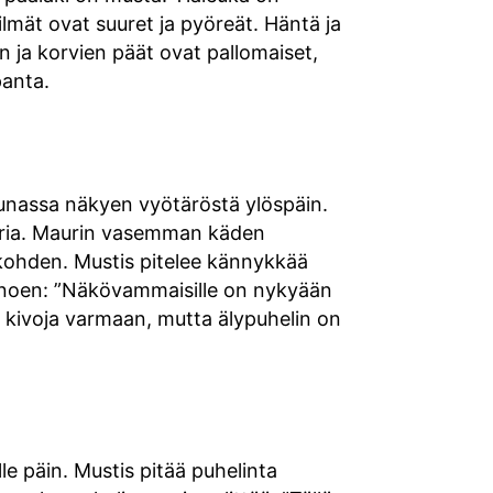
lmät ovat suuret ja pyöreät. Häntä ja
n ja korvien päät ovat pallomaiset,
panta.
eunassa näkyen vyötäröstä ylöspäin.
auria. Maurin vasemman käden
a kohden. Mustis pitelee kännykkää
sanoen: ”Näkövammaisille on nykyään
n kivoja varmaan, mutta älypuhelin on
e päin. Mustis pitää puhelinta