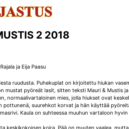
MUSTIS 2 2018
 Rajala ja Eija Paasu
ta ruudusta. Puhekuplat on kirjoitettu hiukan vasemmal
n mustat pyöreät lasit, sitten teksti Mauri & Mustis ja
, normaalivartaloinen mies, jolla hiukset ovat keske
 pottunenä, suurehkot korvat ja hän käyttää pyöreitä
asrivi. Kaula on suhteessa muuhun vartaloon hyvin o
ta keskikokoinen koira. Pää on muuten vaalea, mutta