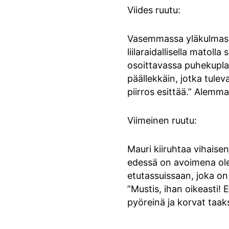
Viides ruutu:
Vasemmassa yläkulmassa
liilaraidallisella mato
osoittavassa puhekupla
päällekkäin, jotka tule
piirros esittää.” Alemma
Viimeinen ruutu:
Mauri kiiruhtaa vihaisen
edessä on avoimena oleva
etutassuissaan, joka on
”Mustis, ihan oikeasti! 
pyöreinä ja korvat taak