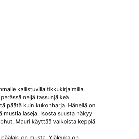
le kallistuvilla tikkukirjaimilla.
 perässä neljä tassunjälkeä.
ltä päätä kuin kukonharja. Hänellä on
 mustia laseja. Isosta suusta näkyy
hut. Mauri käyttää valkoista keppiä
 päälaki on musta. Yläleuka on