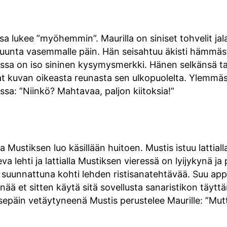
 lukee ”myöhemmin”. Maurilla on siniset tohvelit jal
lla suunta vasemmalle päin. Hän seisahtuu äkisti hämm
ssa on iso sininen kysymysmerkki. Hänen selkänsä t
vat kuvan oikeasta reunasta sen ulkopuolelta. Ylemm
ssa: ”Niinkö? Mahtavaa, paljon kiitoksia!”
a Mustiksen luo käsillään huitoen. Mustis istuu lattial
 lehti ja lattialla Mustiksen vieressä on lyijykynä ja
 suunnattuna kohti lehden ristisanatehtävää. Suu app
Enää et sitten käytä sitä sovellusta sanaristikon täyt
sepäin vetäytyneenä Mustis perustelee Maurille: ”Mutta