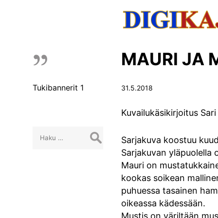
MAURI JA 
Tukibannerit 1
31.5.2018
Kuvailukäsikirjoitus Sari
Haku:
Sarjakuva koostuu kuudes
Sarjakuvan yläpuolella o
Mauri on mustatukkainen
kookas soikean mallinen
puhuessa tasainen hamm
oikeassa kädessään.
Mustis on väriltään mus