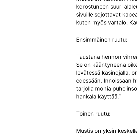
korostuneen suuri alale
sivuille sojottavat kap
kuten myös vartalo. Kau
Ensimmäinen ruutu:
Taustana hennon vihreä
Se on kääntyneenä oike
levätessä käsinojalla, 
edessään. Innoissaan h
tarjolla monia puhelins
hankala käyttää.”
Toinen ruutu:
Mustis on yksin keskell