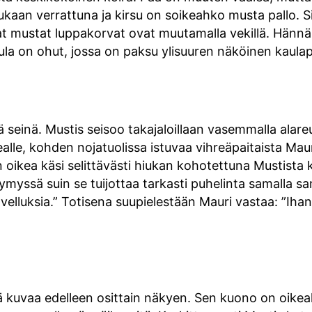
ukaan verrattuna ja kirsu on soikeahko musta pallo. Si
eat mustat luppakorvat ovat muutamalla vekillä. Hännä
la on ohut, jossa on paksu ylisuuren näköinen kaula
 seinä. Mustis seisoo takajaloillaan vasemmalla alar
alle, kohden nojatuolissa istuvaa vihreäpaitaista M
on oikea käsi selittävästi hiukan kohotettuna Mustist
ymyssä suin se tuijottaa tarkasti puhelinta samalla 
ovelluksia.” Totisena suupielestään Mauri vastaa: ”Iha
ä kuvaa edelleen osittain näkyen. Sen kuono on oikeall