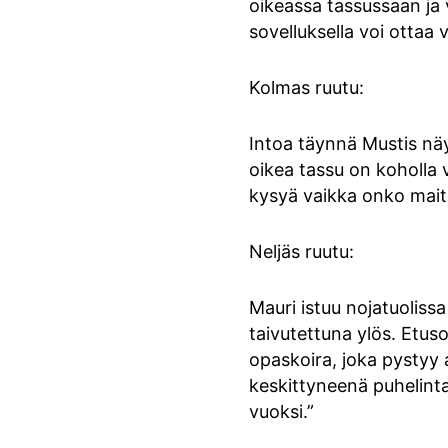
oikeassa tassussaan ja 
sovelluksella voi ottaa 
Kolmas ruutu:
Intoa täynnä Mustis nä
oikea tassu on koholla 
kysyä vaikka onko maito
Neljäs ruutu:
Mauri istuu nojatuoliss
taivutettuna ylös. Etus
opaskoira, joka pystyy 
keskittyneenä puhelinta
vuoksi.”