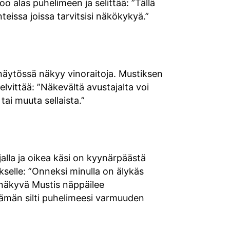
o alas puhelimeen ja selittää: ”Tällä
teissa joissa tarvitsisi näkökykyä.”
äytössä näkyy vinoraitoja. Mustiksen
lvittää: ”Näkevältä avustajalta voi
ai muuta sellaista.”
alla ja oikea käsi on kyynärpäästä
selle: ”Onneksi minulla on älykäs
 näkyvä Mustis näppäilee
tämän silti puhelimeesi varmuuden