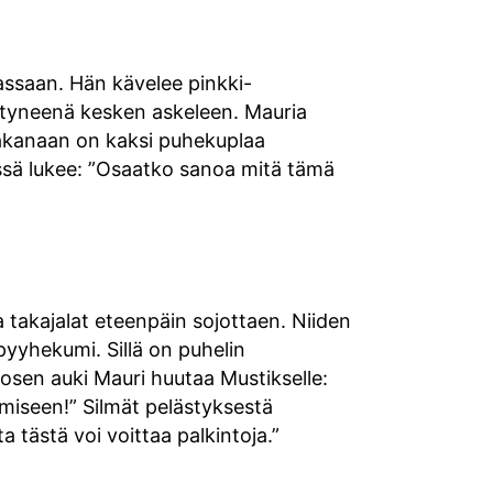
assaan. Hän kävelee pinkki-
ästyneenä kesken askeleen. Mauria
akanaan on kaksi puhekuplaa
ässä lukee: ”Osaatko sanoa mitä tämä
la takajalat eteenpäin sojottaen. Niiden
 pyyhekumi. Sillä on puhelin
osen auki Mauri huutaa Mustikselle:
tämiseen!” Silmät pelästyksestä
 tästä voi voittaa palkintoja.”